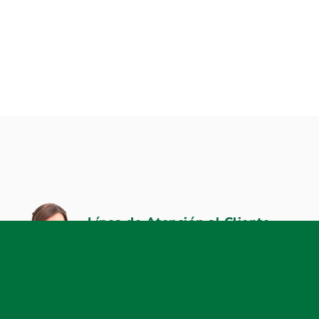
Línea de Atención al Cliente
270-5000
Copyright© 2026 St. Georges Bank and Company INC. Todos los
derechos reservados. Entidad regulada y supervisada por la