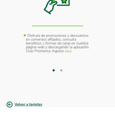
y
Disfruta de promociones y descuentos
Cober
sumir
en comercios afiliados, consulta
Extraví
amo.
beneficios y formas de canje en nuestra
como d
página web y descargando la aplicación
elular a
Servic
Club Promerica. Ingrese
aquí
.
 cada
través
transac
¿Nece
adicion
Volver a tarjetas