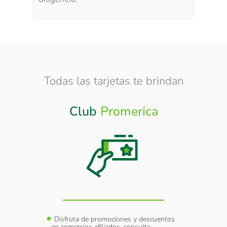
Todas las tarjetas te brindan
Club
Promerica
Otros
Beneficios
y
Disfruta de promociones y descuentos
Cober
sumir
en comercios afiliados, consulta
Extraví