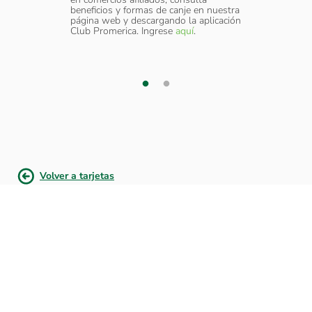
amo.
beneficios y formas de canje en nuestra
como d
página web y descargando la aplicación
elular a
Servic
Club Promerica. Ingrese
aquí
.
 cada
través
transac
¿Nece
adicion
Volver a tarjetas