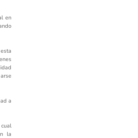
al en
cando
 esta
ienes
vidad
marse
dad a
 cual
n la