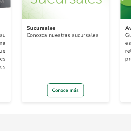
Sucursales
Av
su
Conozca nuestras sucursales
G
ma
e
ue
re
des
pr
es
Conoce más