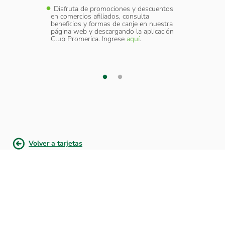
y
Disfruta de promociones y descuentos
Cober
sumir
en comercios afiliados, consulta
Extraví
amo.
beneficios y formas de canje en nuestra
como d
página web y descargando la aplicación
elular a
Servic
Club Promerica. Ingrese
aquí
.
 cada
través
transac
¿Nece
adicion
Volver a tarjetas