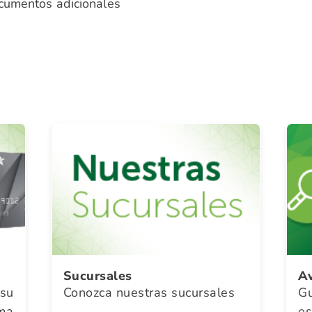
ocumentos adicionales
Sucursales
Av
su
Conozca nuestras sucursales
G
ma
e