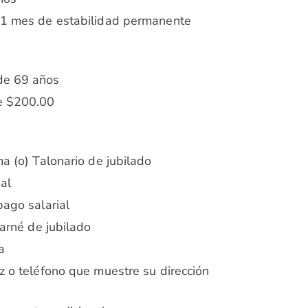
 1 mes de estabilidad permanente
de 69 años
de $200.00
ma (o) Talonario de jubilado
al
pago salarial
carné de jubilado
a
z o teléfono que muestre su dirección