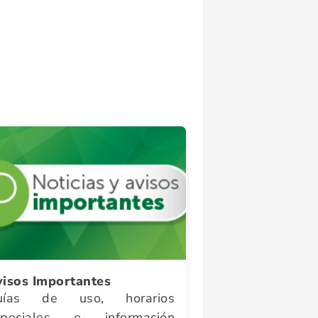
isos Importantes
uías de uso, horarios
speciales e información