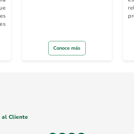
ue
re
des
pr
es
Conoce más
 al Cliente