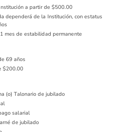
nstitución a partir de $500.00
da dependerá de la Institución, con estatus
ños
 1 mes de estabilidad permanente
de 69 años
de $200.00
ma (o) Talonario de jubilado
al
pago salarial
carné de jubilado
a